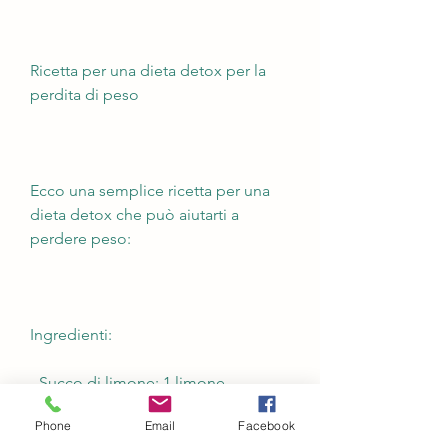
Ricetta per una dieta detox per la 
perdita di peso
Ecco una semplice ricetta per una 
dieta detox che può aiutarti a 
perdere peso:
Ingredienti:
- Succo di limone: 1 limone
Phone
Email
Facebook
- Acqua: 1 tazza