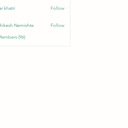
r khatri
Follow
hikesh Nemishte
Follow
Members (96)