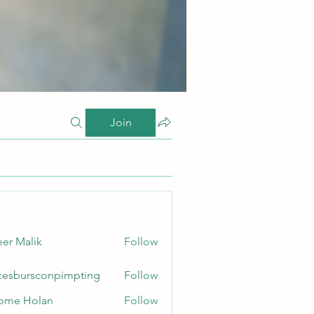
Join
er Malik
Follow
cesbursconpimpting
Follow
ursconpimpting
ome Holan
Follow