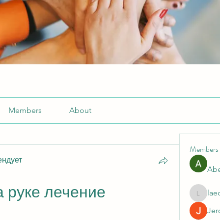
Members
About
Members
ендует
Abe
а руке лечение 
lae
laecesb
Jer