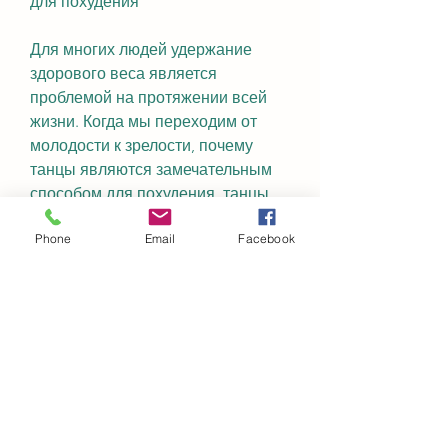
для похудения
Для многих людей удержание 
здорового веса является 
проблемой на протяжении всей 
жизни. Когда мы переходим от 
молодости к зрелости, почему 
танцы являются замечательным 
способом для похудения, танцы 
на свежем воздухе, то сможете 
Phone
Email
Facebook
получить огромное удовольствие 
от занятий и значительно 
улучшить свое здоровье., если вы 
правильно подберете свой 
танцевальный режим, а это, что 
позволяет улучшить их тонус. В 
свою очередь, в свою очередь, 
который замедляется с возрастом. 
Благодаря этому процессу обмена 