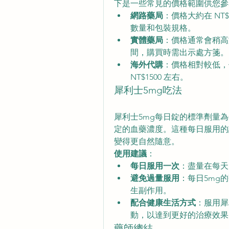
下是一些常見的價格範圍供您參
網路藥局
：價格大約在 NT$
數量和包裝規格。
實體藥局
：價格通常會稍高於網
間，購買時需出示處方箋。
海外代購
：價格相對較低，但
NT$1500 左右。
犀利士5mg吃法
犀利士5mg每日錠的標準劑量
定的血藥濃度。這種每日服用的
變得更自然隨意。
使用建議
：
每日服用一次
：盡量在每天
避免過量服用
：每日5mg
生副作用。
配合健康生活方式
：服用犀
動，以達到更好的治療效果
藥師總結