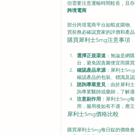
但需要注意運輸時間較長，且存
跨境電商
部分跨境電商平台如蝦皮購物、e
買前務必確認賣家的評價和產品
購買犀利士5mg注意事項
選擇正規渠道
：無論是網購
台，避免因貪圖便宜而購買
確認產品來源
：犀利士5m
確認產品的包裝、標識及認
諮詢專業意見
：由於犀利士
詢專業醫師或藥師，了解適
注意副作用
：犀利士5mg
用，服用後如有不適，應立
犀利士5mg價格比較
購買犀利士5mg每日錠的價格