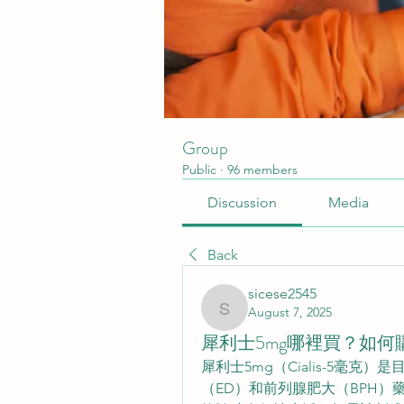
Group
Public
·
96 members
Discussion
Media
Back
sicese2545
August 7, 2025
sicese2545
犀利士5mg哪裡買？如
犀利士5mg（Cialis-5毫
（ED）和前列腺肥大（BPH