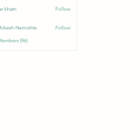
r khatri
Follow
hikesh Nemishte
Follow
Members (96)