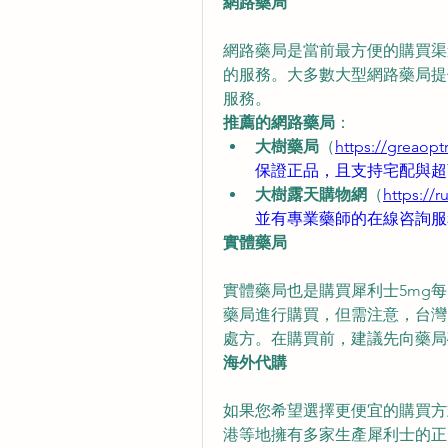
網路藥局
網路藥局是當前最方便的購買渠
的服務。大多數大型網路藥局提
服務。
推薦的網路藥局
：
大樹藥局
（
https://greaopt
保證正品，且支持宅配與超
大樹露天購物網
（
https://
並有專業藥師的在線咨詢服
實體藥局
實體藥局也是購買犀利士5mg
藥局進行購買，但需注意，台灣
處方。在購買前，建議先向藥局
海外代購
如果您希望選擇更便宜的購買方
港等地擁有多家生產犀利士的正