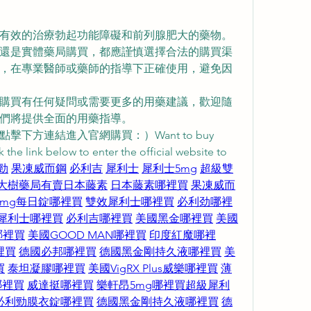
且有效的治療勃起功能障礙和前列腺肥大的藥物。
還是實體藥局購買，都應謹慎選擇合法的購買渠
，在專業醫師或藥師的指導下正確使用，避免因
的購買有任何疑問或需要更多的用藥建議，歡迎隨
們將提供全面的用藥指導。
下方連結進入官網購買：）Want to buy 
 the link below to enter the official website to 
勁
果凍威而鋼
必利吉
犀利士
犀利士5mg
超級雙
大樹藥局有賣日本藤素
日本藤素哪裡買
果凍威而
5mg每日錠哪裡買
雙效犀利士哪裡買
必利劲哪裡
犀利士哪裡買
必利吉哪裡買
美國黑金哪裡買
美國
哪裡買
美國GOOD MAN哪裡買
印度紅魔哪裡
裡買
德國必邦哪裡買
德國黑金剛持久液哪裡買
美
買
泰坦凝膠哪裡買
美國VigRX Plus威樂哪裡買
薄
哪裡買
威達挺哪裡買
樂軒昂5mg哪裡買
超級犀利
必利勁膜衣錠哪裡買
德國黑金剛持久液哪裡買
德