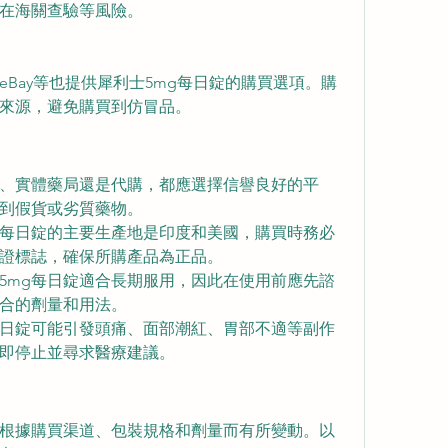
在海關查驗等風險。
Bay等也提供犀利士5mg每日錠的購買選項。購
來源，避免購買到仿冒品。
、實體藥局還是代購，都應選擇信譽良好的平
到假貨或劣質藥物。
g每日錠的主要生產地是印度和美國，購買時務必
證標誌，確保所購產品為正品。
5mg每日錠適合長期服用，因此在使用前應先諮
合的劑量和用法。
每日錠可能引發頭痛、面部潮紅、胃部不適等副作
即停止並尋求醫療建議。
會根據購買渠道、包裝規格和劑量而有所變動。以