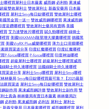
士哪裡買
犀利士
日本藤素
威而鋼
必利勁
果凍威
超級雙效犀利士
雙效犀利士
新義安藥局
日本藤
哪裡買
犀利士5mg每日錠哪裡買
雙效犀利士哪裡
美國黑金買一送一
雙效威而鋼哪裡買
果凍威而鋼
印度蓝鑽哪裡買
雙效犀利士藥局有賣嗎
美國
裡買
艾力達雙效片哪裡買
賦久勁哪裡買
綠骑士
哪裡買
美國MAXMAN陰莖增大膠囊哪裡買
德國黑
裡買
美國VigRX Plus威樂哪裡買
薄力士口溶膜哪裡
藤素購買渠道分享
印度紅魔哪裡買
印度紅魔哪裡
裡買
P-force哪裡買
P-force哪裡買
印度神油哪裡
哪裡買
超級犀利士哪裡買
超級犀利士哪裡買
威而
國綠騎士持久液哪裡買
法國綠騎士持久液哪裡
購買渠道分享
犀利士5mg哪裡買
犀利士5mg哪裡
買
林林藥局
5mg每日錠哪裡買最可靠？【2025最新
法購買渠道
犀利士5mg每日錠哪裡買
雙效犀利士
而鋼副作用
果凍威而鋼評價
雙效犀利士副作用
雙
犀利士真偽
林林藥局有賣日本藤素
林林藥局詐
鋼
必利勁
果凍威而鋼
必利吉
犀利士
犀利士
士
新義安藥局
日本藤素哪裡買
威而鋼哪裡買
犀利