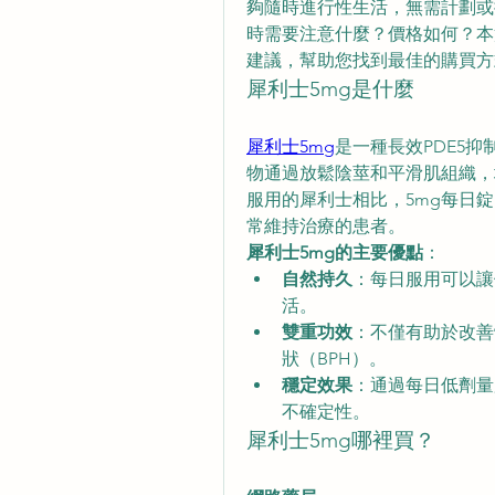
夠隨時進行性生活，無需計劃或
時需要注意什麼？價格如何？本
建議，幫助您找到最佳的購買方
犀利士5mg是什麼
犀利士5mg
是一種長效PDE5
物通過放鬆陰莖和平滑肌組織，
服用的犀利士相比，5mg每日
常維持治療的患者。
犀利士5mg的主要優點
：
自然持久
：每日服用可以讓
活。
雙重功效
：不僅有助於改善
狀（BPH）。
穩定效果
：通過每日低劑量
不確定性。
犀利士5mg哪裡買？