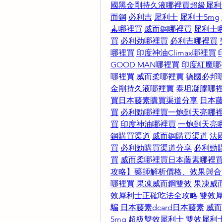
國黑金剛持久液哪裡買
超級犀利
而鋼
必利吉
犀利士
犀利士5mg
素哪裡買
威而鋼哪裡買
犀利士
買
必利劲哪裡買
必利吉哪裡買
哪裡買
印度神油Climax哪裡買
GOOD MAN哪裡買
印度紅魔哪
哪裡買
威而柔哪裡買
德國必邦
金剛持久液哪裡買
泰坦凝膠哪
買
日本藤素購買渠道分享
日本
買
必利勁哪裡買
一炮到天亮哪
買
印度神油哪裡買
一炮到天亮
鋼購買渠道
威而鋼購買渠道
法
買
必利勁購買渠道分享
必利勁
買
威而柔哪裡買
日本藤素哪裡
攻略】藥師解析價格、效果與合
哪裡買
果凍威而鋼雙效
果凍威
效犀利士正確吃法全攻略
雙效
騙
日本藤素dcard
日本藤素
威而
5mg
超級雙效犀利士
雙效犀利