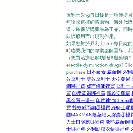
犀利士5mg每日錠是一種便捷
無論您選擇網路購物、海外代購
道，確保所購藥品為正品。同時
錯誤服用而出現副作用。
如果您對於犀利士5mg每日錠
時聯繫我們的專業藥師團隊，我
（想買治療勃起功能障礙藥物？點擊
erectile dysfunction drugs? Click
purchase:
日本藤素
威而鋼
必利
效犀利士
雙效犀利士
大樹藥局
鋼哪裡買
威而鋼哪裡買
犀利士
買
印度蓝鑽哪裡買
新義安藥局
黑金買一送一
印度神油Climax
買
雙效威而鋼哪裡買
綠骑士哪
國MAXMAN陰莖增大膠囊哪裡
力士口溶膜哪裡買
液熊威而鋼
士哪裡買
必利勁膜衣錠哪裡買