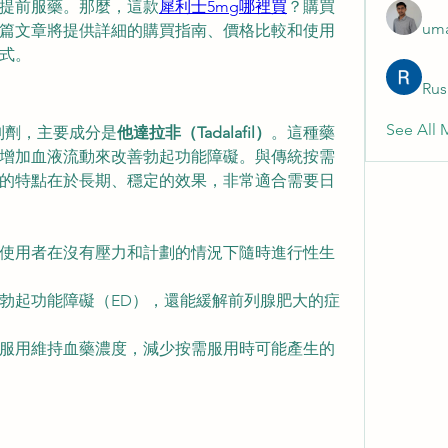
提前服藥。那麼，這款
犀利士5mg哪裡買
？購買
uma
篇文章將提供詳細的購買指南、價格比較和使用
式。
Rus
See All 
抑制劑，主要成分是
他達拉非（Tadalafil）
。這種藥
增加血液流動來改善勃起功能障礙。與傳統按需
錠的特點在於長期、穩定的效果，非常適合需要日
使用者在沒有壓力和計劃的情況下隨時進行性生
勃起功能障礙（ED），還能緩解前列腺肥大的症
服用維持血藥濃度，減少按需服用時可能產生的