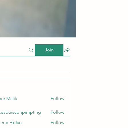
Join
er Malik
Follow
cesbursconpimpting
Follow
ursconpimpting
ome Holan
Follow