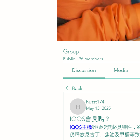
Group
Public
·
96 members
Discussion
Media
Back
hutst174
May 13, 2025
hutst174
IQOS會臭嗎？
​​IQOS主機
​​雖標榜無菸臭特性
仍釋放尼古丁、焦油及甲醛等致