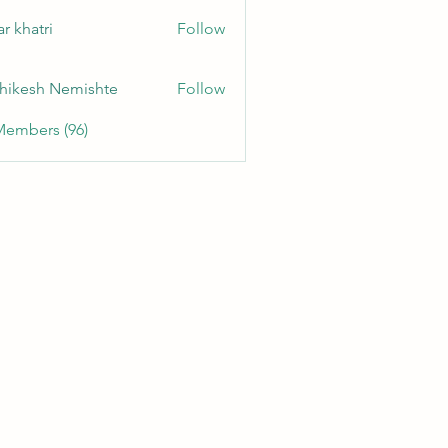
r khatri
Follow
hikesh Nemishte
Follow
Members (96)