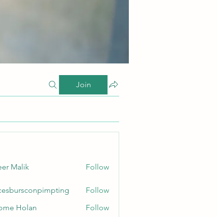
Join
er Malik
Follow
cesbursconpimpting
Follow
ursconpimpting
ome Holan
Follow