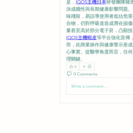
是，​​
IQOS主機日本
​​研發團隊
決成癮性與長期健康影響問題。
味殘留，易誤導使用者低估危害。
合物，仍對呼吸道造成潛在損傷
量甚至高於部分電子菸，凸顯技
IQOS主機蝦皮
​​等平台強化宣傳
而，此商業操作與健康警示形成
心事實。從醫學角度而言，任何
理關鍵。
0
0 Comments
Write a comment...