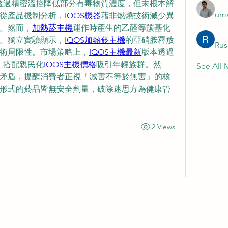
雖透過精密溫控降低部分有毒物質濃度，但未根本解
uma
從產品機制分析，
​​IQOS機器
​​藉非燃燒技術減少異
然而，​​
加熱菸主機
​​運作時產生的乙醛等羰基化
。獨立實驗顯示，
​​IQOS加熱菸主機​​
的亞硝胺釋放
Rus
術局限性。市場策略上，
​​IQOS主機最新​​
版本透過
，搭配親民化​​
IQOS主機價格
​​吸引年輕族群。然
See All 
矛盾，提醒消費者正視「減害不等於無害」的核
形式的菸品皆無安全劑量，破除迷思方為健康管
2 Views