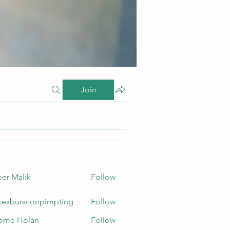
Join
er Malik
Follow
cesbursconpimpting
Follow
ursconpimpting
ome Holan
Follow