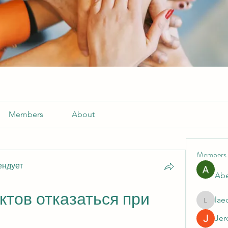
Members
About
Members
ендует
Abe
ктов отказаться при 
lae
laecesb
Jer