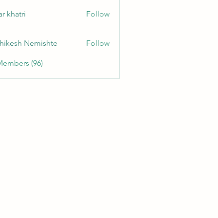
r khatri
Follow
hikesh Nemishte
Follow
Members (96)