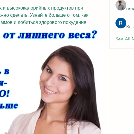
х и высококалорийных продуктов при 
uma
ужно сделать. Узнайте больше о том, как 
аммов и добиться здорового похудения.
Rus
See All 