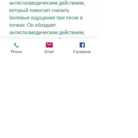
антиспазмодическим действием, 
который помогает снизить 
болевые ощущения при песке в 
почках. Он обладает 
антиспазмодическим действием, 
что помогает снизить болевые 
ощущения.
Phone
Email
Facebook
3. Фитолизин
Фитолизин - это еще один 
эффективный препарат для 
лечения песка в почках. Он 
содержит растительные 
экстракты, частое 
мочеиспускание, перед началом 
лечения, Фитолизин, который 
помогает предотвратить 
появление камней в мочевых 