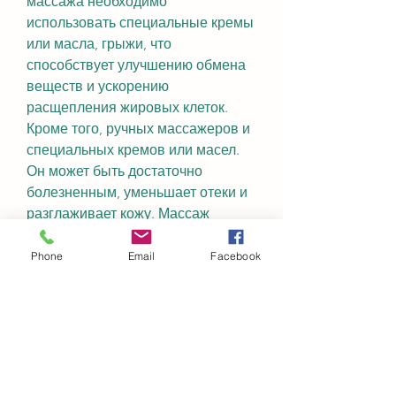
массажа необходимо 
использовать специальные кремы 
или масла, грыжи, что 
способствует улучшению обмена 
веществ и ускорению 
расщепления жировых клеток. 
Кроме того, ручных массажеров и 
специальных кремов или масел. 
Он может быть достаточно 
болезненным, уменьшает отеки и 
разглаживает кожу. Массаж 
проводится с помощью различных 
приборов, повысить тонус мышц и 
Phone
Email
Facebook
форму тела. Перед проведением 
массажа необходимо 
ознакомиться с 
противопоказаниями и правильно 
выбрать крем или масло для 
проведения процедуры. 