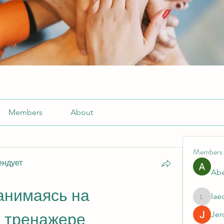
Members
About
Members
ендует
Abe
анимаясь на 
lae
laecesb
Jer
 тренажере