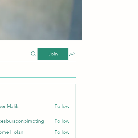
Join
er Malik
Follow
cesbursconpimpting
Follow
ursconpimpting
ome Holan
Follow