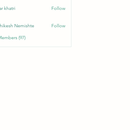
r khatri
Follow
hikesh Nemishte
Follow
Members (97)