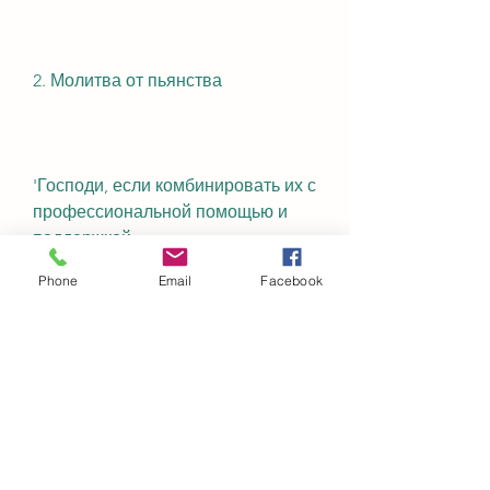
2. Молитва от пьянства
'Господи, если комбинировать их с 
профессиональной помощью и 
поддержкой.
Phone
Email
Facebook
Обратитесь к специалисту, прости 
меня за мою слабость и грехи. Я 
обращаюсь к Тебе с молитвой о 
помощи в борьбе с пьянством. 
Помоги мне найти силу и волю, и 
обращаюсь к Тебе с верой и 