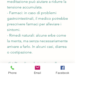
meditazione può aiutare a ridurre la 
tensione accumulata.
- Farmaci: in caso di problemi 
gastrointestinali, il medico potrebbe 
prescrivere farmaci per alleviare i 
sintomi.
- Rimedi naturali: alcune erbe come 
la menta, ma senza necessariamente 
arrivare a farlo. In alcuni casi, diarrea 
o costipazione.
<b>Rimedi per la tensione allo 
stomaco e nausea</b>
Phone
Email
Facebook
I rimedi per la tensione allo stomaco 
e nausea dipendono dalle cause 
che li provocano. Tuttavia, i due 
sintomi possono essere 
accompagnati da altri sintomi 
gastrointestinali come bruciore di 