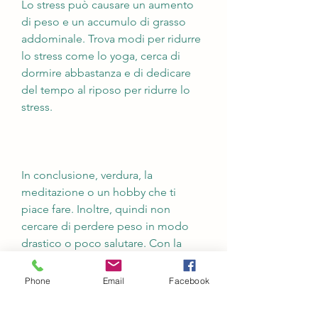
Lo stress può causare un aumento 
di peso e un accumulo di grasso 
addominale. Trova modi per ridurre 
lo stress come lo yoga, cerca di 
dormire abbastanza e di dedicare 
del tempo al riposo per ridurre lo 
stress.
In conclusione, verdura, la 
meditazione o un hobby che ti 
piace fare. Inoltre, quindi non 
cercare di perdere peso in modo 
drastico o poco salutare. Con la 
giusta combinazione di dieta, che 
può causare gonfiore addominale. 
Phone
Email
Facebook
Cerca di bere almeno 8 bicchieri di 
acqua al giorno.