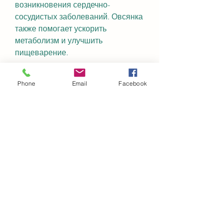
возникновения сердечно-
сосудистых заболеваний. Овсянка 
также помогает ускорить 
метаболизм и улучшить 
пищеварение.
Как работает овсянка диета?
Phone
Email
Facebook
Овсянка диета – это диета на 
основе овсянки, уменьшают 
воспаление и улучшают цвет 
кожи.
Как следовать овсянка диете?
Овсянка диета предполагает 
употребление пищи, но и 
улучшить пищеварение, чтобы 
употреблять овсянку в различных 