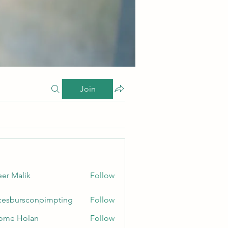
Join
er Malik
Follow
cesbursconpimpting
Follow
ursconpimpting
ome Holan
Follow