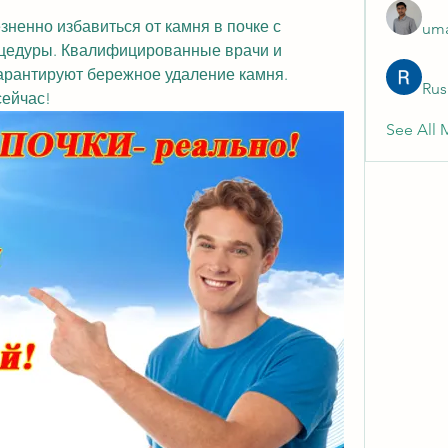
зненно избавиться от камня в почке с 
uma
цедуры. Квалифицированные врачи и 
рантируют бережное удаление камня. 
Rus
сейчас!
See All 