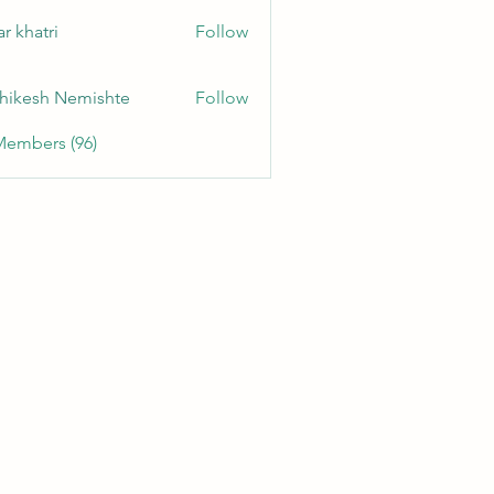
r khatri
Follow
hikesh Nemishte
Follow
Members (96)