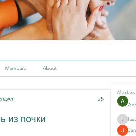
Members
About
Members
ендует
Abe
 из почки 
lae
laecesb
Jer