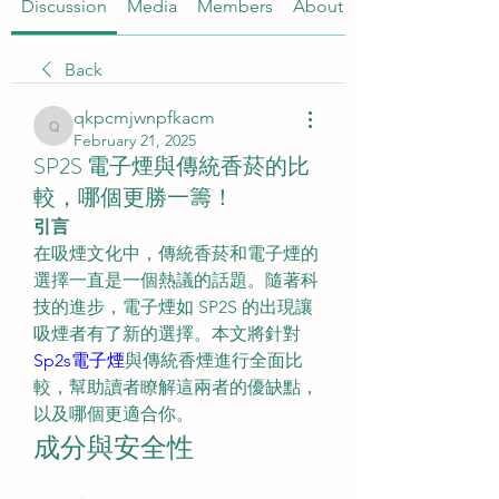
Discussion
Media
Members
About
Back
qkpcmjwnpfkacm
qkpcmjwnpfkacm
February 21, 2025
SP2S 電子煙與傳統香菸的比
較，哪個更勝一籌！
引言
在吸煙文化中，傳統香菸和電子煙的
選擇一直是一個熱議的話題。隨著科
技的進步，電子煙如 SP2S 的出現讓
吸煙者有了新的選擇。本文將針對
Sp2s電子煙
與傳統香煙進行全面比
較，幫助讀者瞭解這兩者的優缺點，
以及哪個更適合你。
成分與安全性