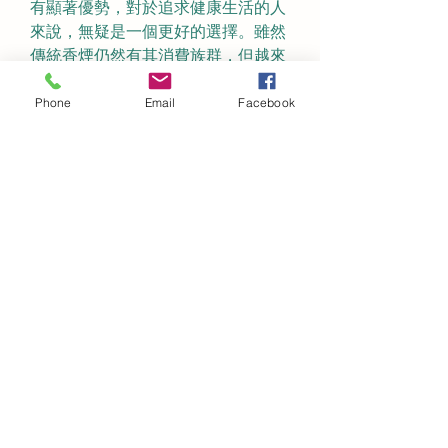
有顯著優勢，對於追求健康生活的人
來說，無疑是一個更好的選擇。雖然
傳統香煙仍然有其消費族群，但越來
越多的人選擇轉向電子煙，尋求更安
全的替代品。若你正考慮戒菸或尋找
Phone
Email
Facebook
更健康的吸煙方式，
Sp2s電子煙官網
值得一試！
0
0
Write a comment...
About
Welcome to the group! You can
connect with other members, ge
...
Read more
Members