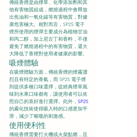
傳統香煙是由煙草、化學添加劑和其
他有害物質組成，燃燒過程中會釋放
出焦油和一氧化碳等有害物質，對健
康危害極大。相對而言，SP2S 電子
煙所使用的煙彈主要成分為植物甘油
和丙二醇，加上尼古丁和香料，不僅
避免了燃燒過程中的有害物質，還大
大降低了香煙對使用者健康的影響。
吸煙體驗
在吸煙體驗方面，傳統香煙的煙霧濃
烈且有特定的香氣，而 SP2S 電子煙
則提供多種口味選擇，從經典煙草風
味到水果口味都有，讓使用者可以依
照自己的喜好進行選擇。此外，
SP2S
的霧化技術使得吸入時的口感更加平
滑，減少了喉嚨的刺激感。
使用便利性
傳統香煙需要打火機或火柴點燃，且