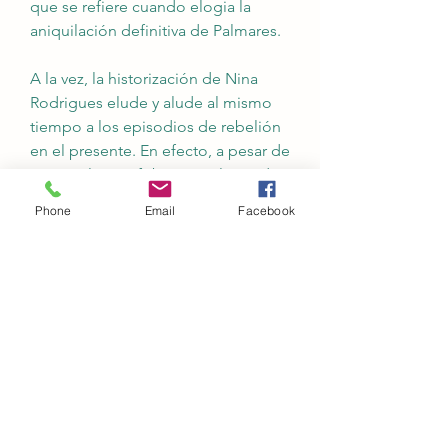
que se refiere cuando elogia la 
aniquilación definitiva de Palmares.
A la vez, la historización de Nina 
Rodrigues elude y alude al mismo 
tiempo a los episodios de rebelión 
en el presente. En efecto, a pesar de 
este repliegue fóbico en el pasado, 
algunos lapsus de Os africanos... 
Phone
Email
Facebook
muestran el retorno a la superficie 
del relato, de ese vínculo reprimido. 
Así, estima la población de Palmares 
por comparación con la de 
Canudos (p.117), o especula sobre 
el valor simbólico de algunas figuras 
totémicas, teniendo en cuenta la 
resistencia popular que Ilevará a la 
Revolta da Vacina. Y en el clímax de 
esta ilusión de reversibilidad 