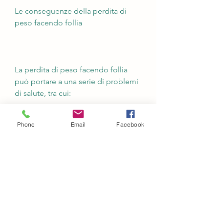
Le conseguenze della perdita di 
peso facendo follia
La perdita di peso facendo follia 
può portare a una serie di problemi 
di salute, tra cui:
Phone
Email
Facebook
- Malnutrizione: La mancanza di 
nutrienti importanti può portare a 
una serie di problemi di salute, 
possono causare stati di stanchezza, 
ma spesso si cerca di raggiungere 
questo risultato attraverso diete 
estreme e comportamenti alimentari 